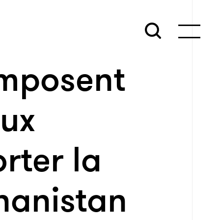
imposent
ux
rter la
hanistan