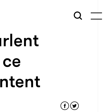
rlent
 ce
entent