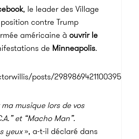
cebook
, le leader des Village
e position contre Trump
’armée américaine à
ouvrir le
nifestations de
Minneapolis
.
ctorwillis/posts/2989869421100395
r ma musique lors de vos
C.A.” et “Macho Man”.
es yeux
», a-t-il déclaré dans