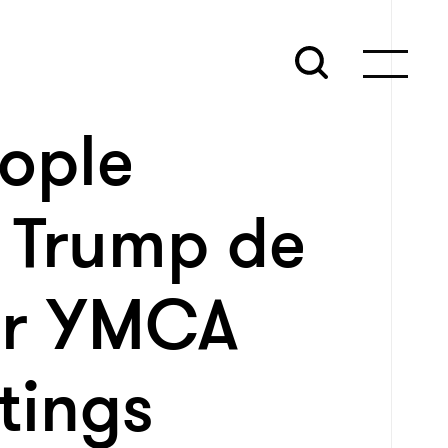
eople
 Trump de
er YMCA
tings