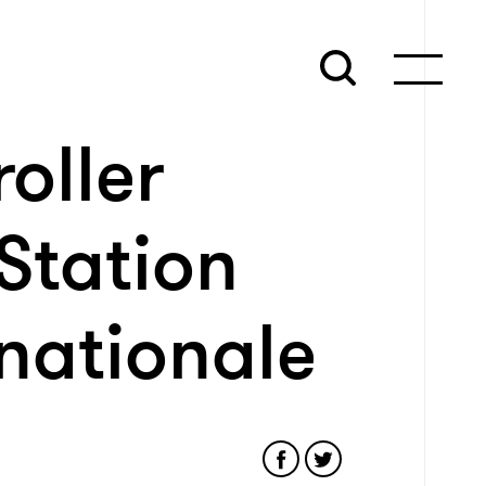
roller
 Station
rnationale