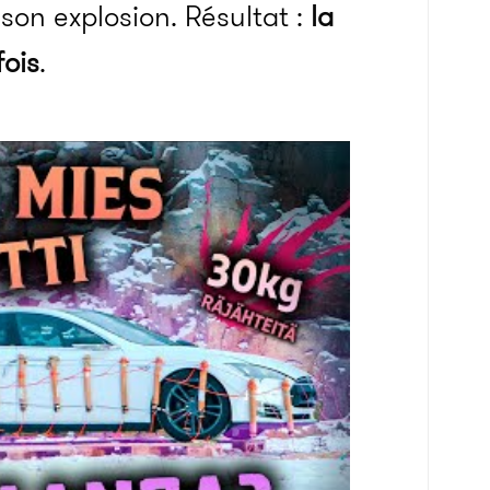
 son explosion. Résultat :
la
fois
.