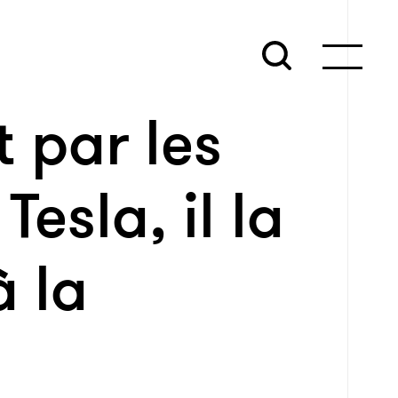
 par les
esla, il la
à la