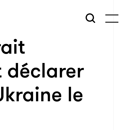
ait
t déclarer
Ukraine le