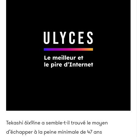
Tekashi 6ix9ine a semble-t-il trouvé le moyen
d’échapper à la peine minimale de 47 ans