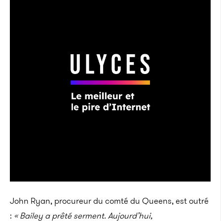
John Ryan, procureur du comté du Queens, est outré
:
« Bailey a prêté serment. Aujourd’hui,