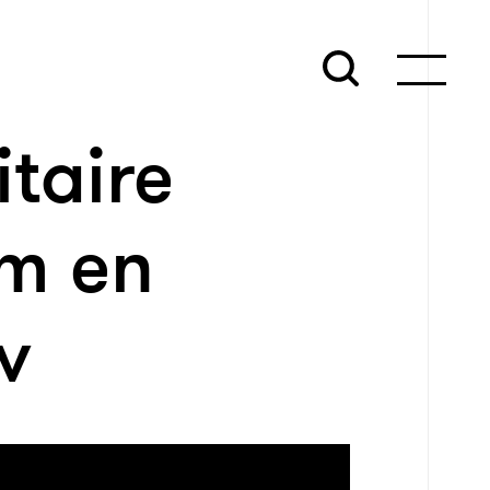
itaire
km en
v