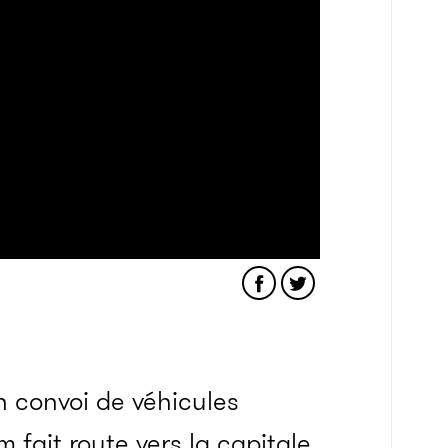
n convoi de véhicules
m fait route vers la capitale