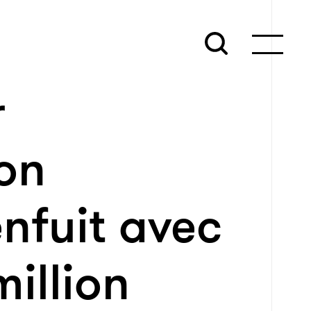
r
on
enfuit avec
illion