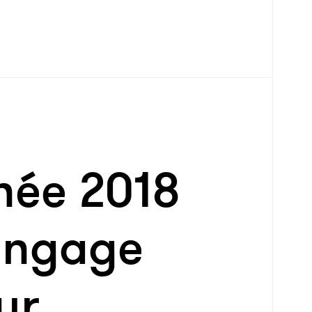
née 2018
 engage
ur