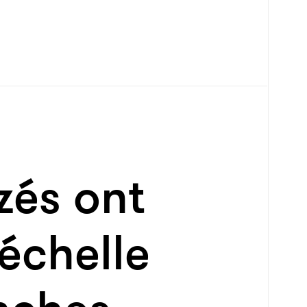
és ont
échelle