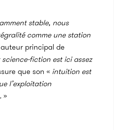
isamment stable, nous
tégralité comme une station
’auteur principal de
 science-fiction est ici assez
ssure que son «
intuition est
e l’exploitation
e.
»