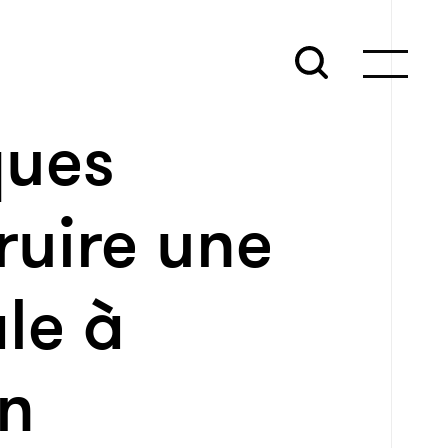
ques
ruire une
ale à
un