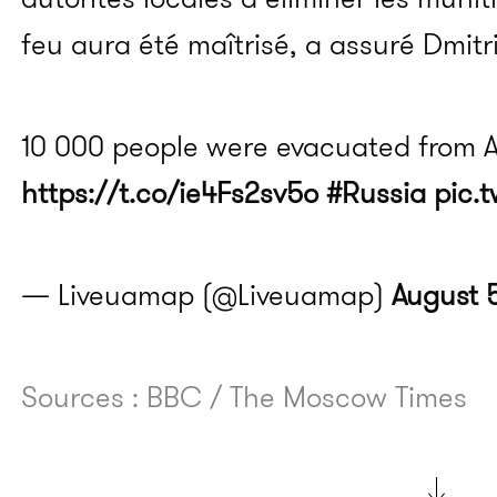
feu aura été maîtrisé, a assuré Dmitr
10 000 people were evacuated from 
https://t.co/ie4Fs2sv5o
#Russia
pic.
— Liveuamap (@Liveuamap)
August 5
Sources : BBC / The Moscow Times