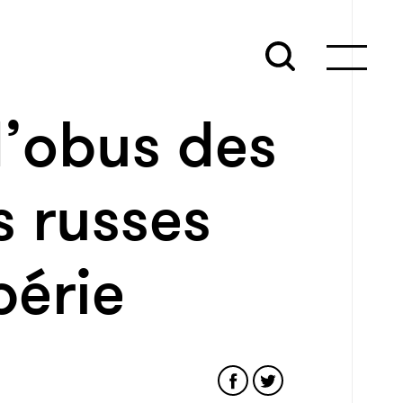
d’obus des
s russes
bérie