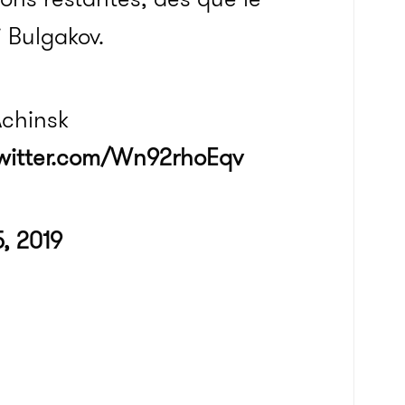
i Bulgakov.
Achinsk
twitter.com/Wn92rhoEqv
, 2019