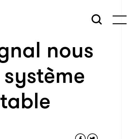
ignal nous
n système
itable