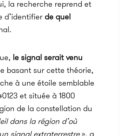
i, la recherche reprend et
 d’identifier
de quel
nal.
que,
le signal serait venu
e basant sur cette théorie,
rche à une étoile semblable
0123 et située à 1800
gion de la constellation du
eil dans la région d’où
un signal extraterrestre
», a