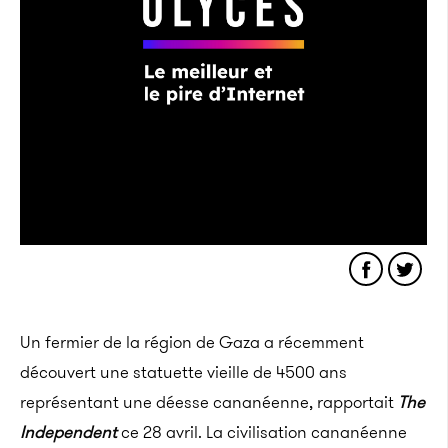
Un fermier de la région de Gaza a récemment
découvert une statuette vieille de 4500 ans
représentant une déesse cananéenne, rapportait
The
Independent
ce 28 avril. La civilisation cananéenne