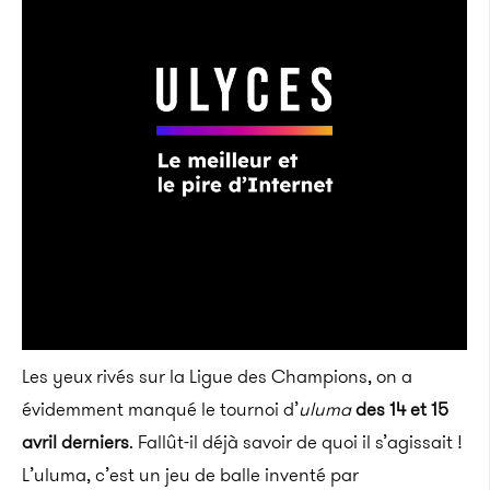
Les yeux rivés sur la Ligue des Champions, on a
évidemment manqué le tournoi d’
uluma
des 14 et 15
avril derniers
. Fallût-il déjà savoir de quoi il s’agissait !
L’uluma, c’est un jeu de balle inventé par