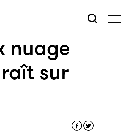
x nuage
aît sur