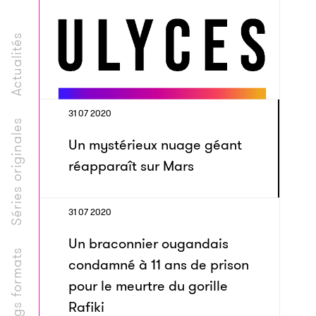
Actualités
31 07 2020
Séries originales
Un mystérieux nuage géant
réapparaît sur Mars
31 07 2020
Un braconnier ougandais
Longs formats
condamné à 11 ans de prison
pour le meurtre du gorille
Rafiki