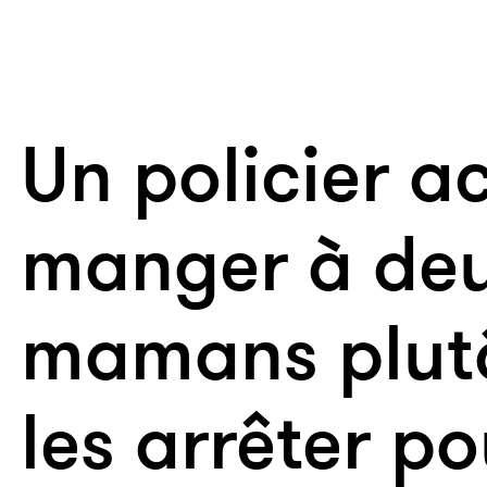
Un policier a
manger à de
mamans plut
les arrêter po