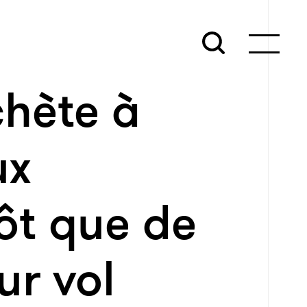
chète à
ux
ôt que de
ur vol