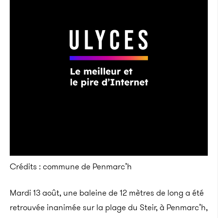
Crédits : commune de Penmarc’h
Mardi 13 août, une baleine de 12 mètres de long a été
retrouvée inanimée sur la plage du Steir, à Penmarc’h,