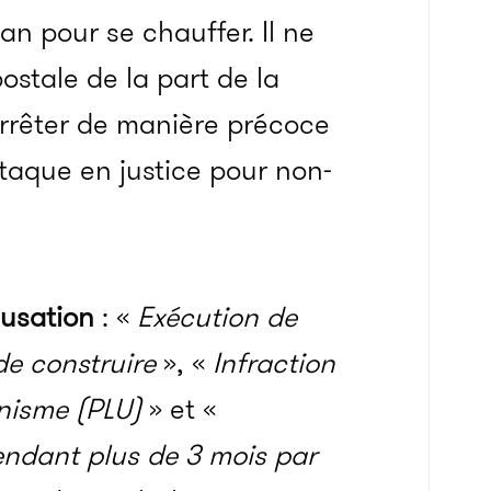
n pour se chauffer. Il ne
postale de la part de la
’arrêter de manière précoce
ttaque en justice pour non-
cusation
: «
Exécution de
de construire
», «
Infraction
anisme (PLU)
» et «
pendant plus de 3 mois par