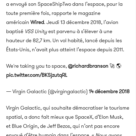
a envoyé son SpaceShipTwo dans l’espace, pour la
toute première fois, rapporte le magazine
américain
Wired
. Jeudi 13 décembre 2018, l’avion
baptisé
VSS Unity
est parvenu à s’élever à une
hauteur de 82,7 km. Un vol habité, lancé depuis les
États-Unis, n’avait plus atteint l’espace depuis 2011.
We're taking you to space,
@richardbranson
🚀 🌎
pic.twitter.com/BKSjzutqRL
— Virgin Galactic (@virgingalactic)
14 décembre 2018
Virgin Galactic, qui souhaite démocratiser le tourisme
spatial, a donc fait mieux que SpaceX, d’Elon Musk,
et Blue Origin, de Jeff Bezos, qui n’ont pas encore
envoyé d’être humain dans l’espace. «
Nous avons