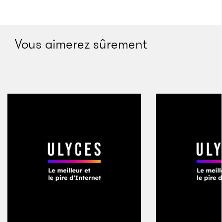
Vous aimerez sûrement
La carte de retrait fournie par Facebook aux hackers
Crédits : Facebook
Même si ses découvertes l’ont rendu millionnaire,
Prakash se défend d’avoir choisi cette voie pour
l’argent. «
Ce qui m’intéresse, ce sont les entreprises
comme Facebook et Google, car elles possèdent
les plus grosses banques de données personnelles
du monde. Si je fais ce job, c’est pour protéger les