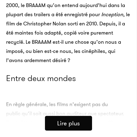
2000, le BRAAAM qu’on entend aujourd’hui dans la
plupart des trailers a été enregistré pour
Inception
, le
film de Christopher Nolan sorti en 2010. Depuis, il a
été maintes fois adapté, copié voire purement
recyclé. Le BRAAAM est-il une chose qu’on nous a
imposé, ou bien est-ce nous, les cinéphiles, qui
l’avons ardemment désiré ?
Entre deux mondes
En règle générale, les films n’exigent pas du
public qu’il soit aussi bon auditeur que spectateur.
En réalité, le son d’un film tend à être plus efficace
Lire plus
lorsqu’il rôde à l’orée de notre conscience. Avec le