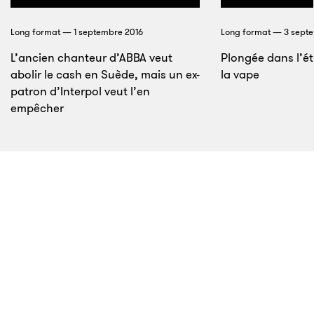
romantique et riche à laquelle il succède n’est pas
plus un artefact historique, mais elle nous
Long format — 1 septembre 2016
Long format — 3 sept
accompagnait depuis si longtemps que nous l’avions
L’ancien chanteur d’ABBA veut
Plongée dans l’é
assimilée au son du grand écran. Pourtant, au cours
abolir le cash en Suède, mais un ex-
la vape
patron d’Interpol veut l’en
de sa brève histoire, le cinéma a également réalisé
empêcher
ses tours de magie au son des orgues Wurlitzer, des
quatuors à cordes et même du silence.
2