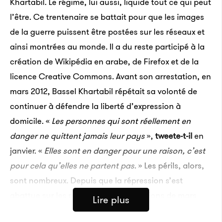
Khartabil. Le régime, lui aussi, liquide tout ce qui peut
l’être. Ce trentenaire se battait pour que les images
de la guerre puissent être postées sur les réseaux et
ainsi montrées au monde. Il a du reste participé à la
création de Wikipédia en arabe, de Firefox et de la
licence Creative Commons. Avant son arrestation, en
mars 2012, Bassel Khartabil répétait sa volonté de
continuer à défendre la liberté d’expression à
domicile. «
Les personnes qui sont réellement en
danger ne quittent jamais leur pays
»,
tweete-t-il
en
janvier. «
Elles sont en danger pour une raison, c’est
pour cela qu’elles ne partent pas
. » Les périls, alors,
sont nombreux. Depuis que la répression s’est
abattue sur les premières manifestations de mars
Lire plus
2011, à Daraa, dans le sud du pays, elle ne cesse de