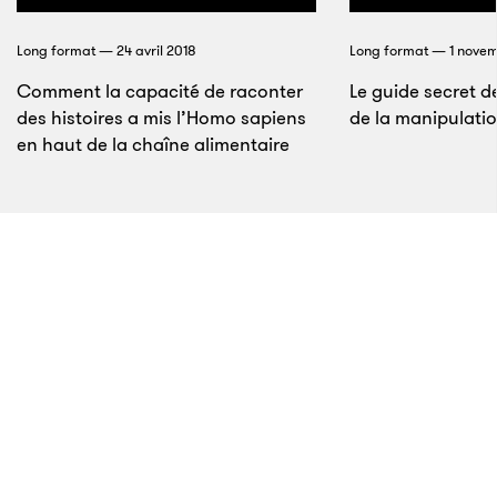
femme, Noura Ghazi. Dans une
vidéo
d’août 2011,
assise sur ses genoux, elle raconte en souriant qu’ils
Long format — 24 avril 2018
Long format — 1 nove
se sont vus pour la première fois dans une maison en
Comment la capacité de raconter
Le guide secret d
état de siège. Chacun dit craindre plus pour l’autre
des histoires a mis l’Homo sapiens
de la manipulati
que pour soi-même.
en haut de la chaîne alimentaire
6