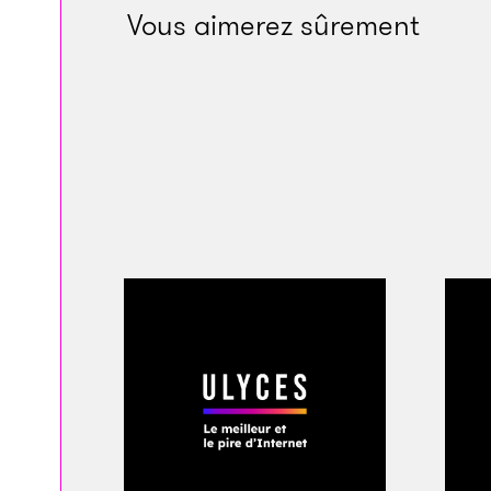
Vous aimerez sûrement
ancien procureur co
n’était pas de savoir
Élu grâce à un prog
président Andrés M
aiderait les États-
propriétés en l’es
d’art et voitures d
justice américaine.
entre les autorités e