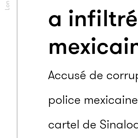
a infilt
mexicai
Accusé de corrup
police mexicain
cartel de Sinal