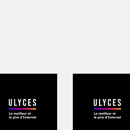
ntre le crime organisé au Mexique, pou
 s’il serait interpellé, mais quand.
ramme mettant l’accent sur la lutte ant
anuel López Obrador (Amlo) a affirmé 
Unis à enquêter sur García Luna, un ho
pace de quatre mois, sans compter de
e luxe. Des données bancaires ont déjà 
 «
Quelle garantie ont les citoyens s’il n
t les criminels ?
» s’est ému le chef d’Ét