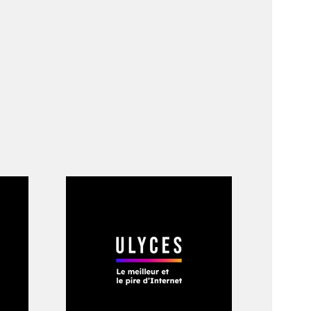
r qui la question
i-corruption, le
que son pays
mme qui a acquis six
 nombreuses œuvres
été transmises à la
’y a pas de frontière
at. «
Si les autorités