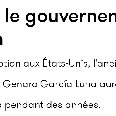
ré le gouvern
n
tion aux États-Unis, l'anc
e Genaro García Luna aura
oa pendant des années.