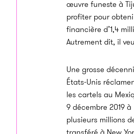
œuvre funeste à Tij
profiter pour obteni
financière d’1,4 mil
Autrement dit, il v
Une grosse décennie
États-Unis réclame
les cartels au Mexi
9 décembre 2019 à D
plusieurs millions d
transféré à New Yor