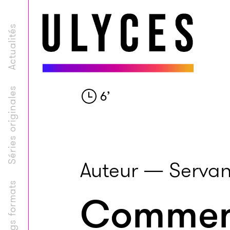
Actualités
Séries originales
6
’
Auteur — Servan
Longs formats
Comment 