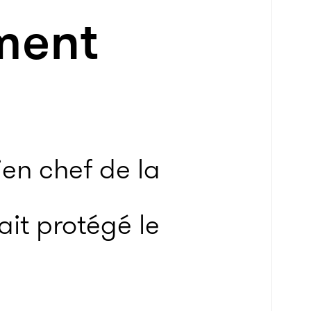
ement
ien chef de la
it protégé le