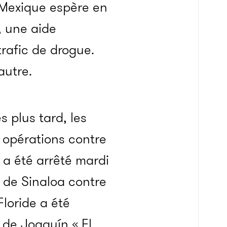
u Mexique espère en
, une aide
 trafic de drogue.
autre.
 plus tard, les
 opérations contre
 a été arrêté mardi
l de Sinaloa contre
Floride a été
 de Joaquín « El