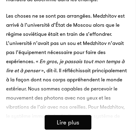
Les choses ne se sont pas arrangées. Medzhitov est
arrivé à l’université d’État de Moscou alors que le
régime soviétique était en train de s’effondrer.
L’université n’avait pas un sou et Medzhitov n’avait
pas l’équipement nécessaire pour faire des
expériences. «
En gros, je passais tout mon temps à
lire et à penser
», dit-il. Il réfléchissait principalement
à la façon dont nos corps appréhendent le monde
extérieur. Nous sommes capables de percevoir le
mouvement des photons avec nos yeux et les
vibrations de l’air avec nos oreilles. Pour Medzhitov,
le système immunitaire était un autre système de
Lire plus
reconnaissance des mouvements, capable de
détecter les signatures moléculaires plutôt que la