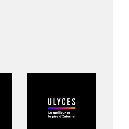
uspect du doigt.
me au profit de la