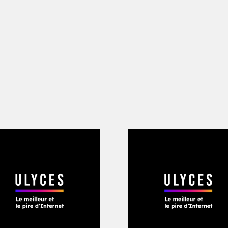
es climatiques pointent tous le même s
 va-t-elle causer la perte du capitalis
é ?