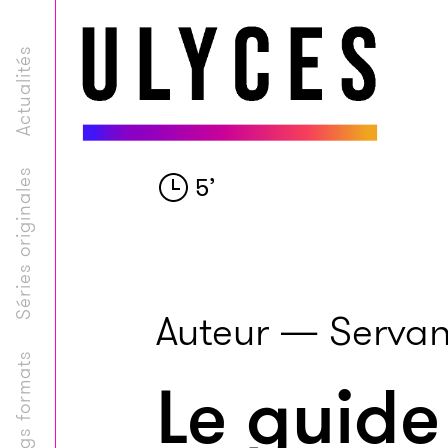
Actualités
Séries originales
5
’
Auteur — Servan
Longs formats
Le guide