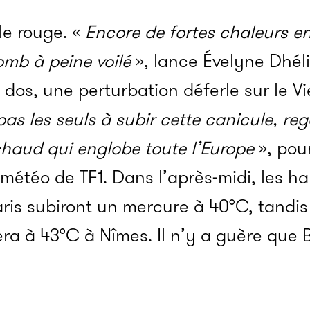
le rouge. «
Encore de fortes chaleurs e
omb à peine voilé
», lance Évelyne Dhél
 dos, une perturbation déferle sur le Vi
s les seuls à subir cette canicule, re
haud qui englobe toute l’Europe
», pour
 météo de TF1. Dans l’après-midi, les h
ris subiront un mercure à 40°C, tandis
ra à 43°C à Nîmes. Il n’y a guère que 
.