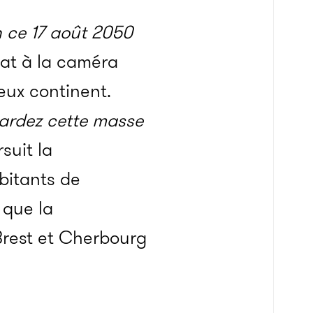
n ce 17 août 2050
iat à la caméra
eux continent.
gardez cette masse
suit la
abitants de
 que la
Brest et Cherbourg