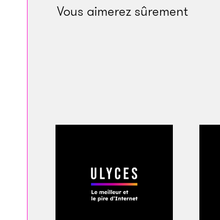
Vous aimerez sûrement
Les récents désastr
L’urgence climatique
survie de l’humanit