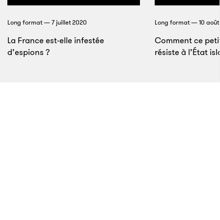
un chien de traîneau
Long format — 7 juillet 2020
Long format — 10 août
La France est-elle infestée
Comment ce petit 
d’espions ?
résiste à l’État i
8