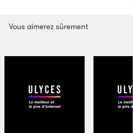
Celui-ci identifie trois scénarios possibles dans le
futur. Dans le premier, l’espèce humaine s’éteint
avant d’être capable de simuler des mondes et des
Vous aimerez sûrement
êtres de façon réaliste. Dans le deuxième, elle ne se
sert pas de cette technologie pour simuler les
mondes et les êtres de ce qu’elle considère comme
son passé (soit par manque d’intérêt, soit pour des
raisons éthiques, soit parce qu’elle dispose de
moyens plus efficaces pour explorer son Histoire).
Dans le troisième scénario, les post-humains lancent
de tels programmes – et nous en faisons partie. Étant
donné que le nombre de personnes simulées serait
rapidement supérieur au nombre de personnes non-
simulées, les probabilités que nous appartenions à la
première génération d’êtres humains atteignant un