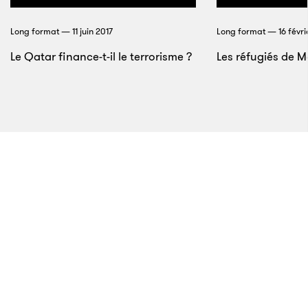
tel niveau d’évolution sont infimes. Que nous
l’atteignons dans 50 ans ou dans dix millions
Long format — 11 juin 2017
Long format — 16 févri
d’années n’y change rien.
Le Qatar finance-t-il le terrorisme ?
Les réfugiés de M
11