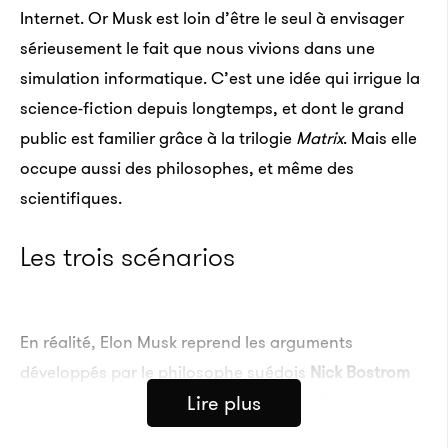
Internet. Or Musk est loin d’être le seul à envisager
sérieusement le fait que nous vivions dans une
simulation informatique. C’est une idée qui irrigue la
science-fiction depuis longtemps, et dont le grand
public est familier grâce à la trilogie
Matrix
. Mais elle
occupe aussi des philosophes, et même des
scientifiques.
Les trois scénarios
En réalité, Elon Musk reprend les arguments
développés par le philosophe suédois
Nick Bostrom
Lire plus
dans un essai publié en 2003, intitulé « Est-ce que
vous vivez dans une simulation informatique ? ».