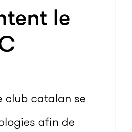
ntent le
FC
le club catalan se
ologies afin de