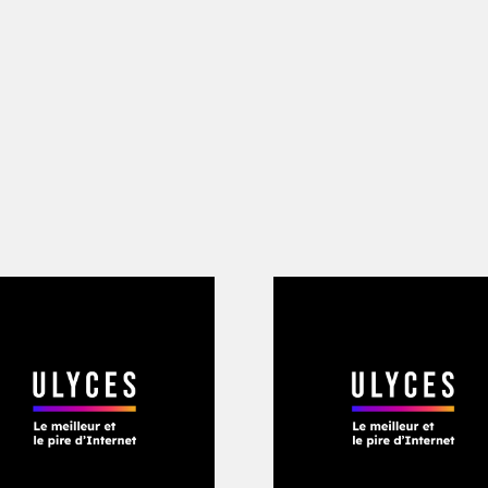
vec des laboratoires, des universités, d
 d’autres sports pour favoriser l’innovat
-il.
c la société Cantenda, une plateforme 
re à gérer de concert les différents pr
ela permet de mettre en cohérence les 
 les nombreuses parties prenantes. «
Nous
ie que possible pour améliorer l’expéri
 surtout pour améliorer le niveau des j