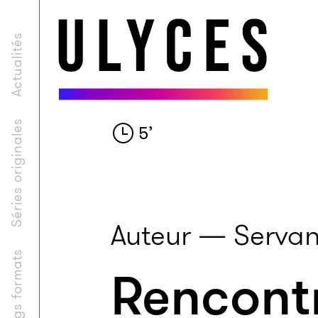
Actualités
Séries originales
5
’
Auteur — Servan
Longs formats
Rencontr