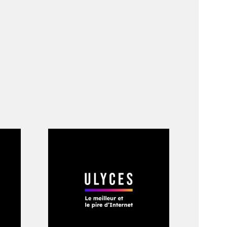
es start-ups et des
ion et la
a par exemple été
ojets
sous-projets à
 voulons inclure
ence du public
»,
oueurs.