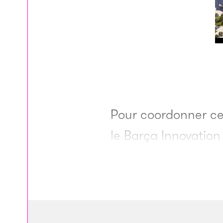
Pour coordonner cet
le Barça Innovation
mène le projet «
le 
Bartomeu. «
Les spo
d’aujourd’hui
», ass
physicien ayant ét