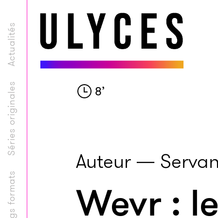
Actualités
Séries originales
8
’
Auteur — Servan
Longs formats
Wevr : l