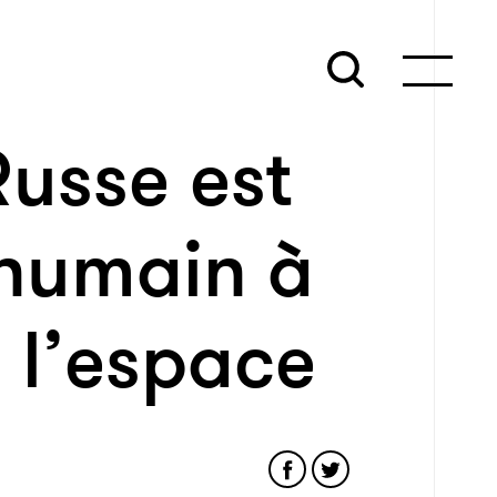
Russe est
 humain à
s l’espace