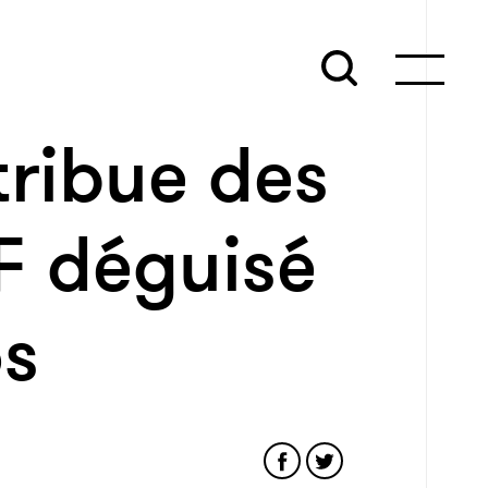
stribue des
F déguisé
os