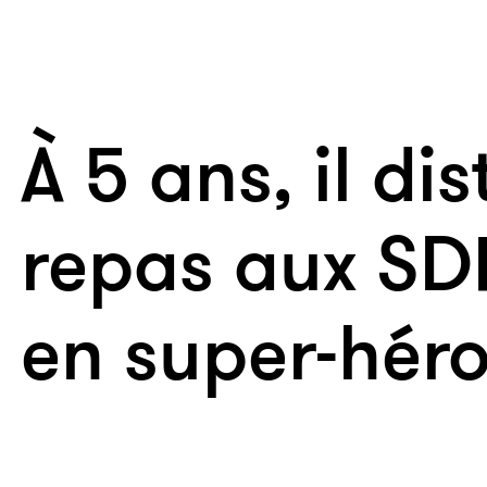
À 5 ans, il di
repas aux SD
en super-hér