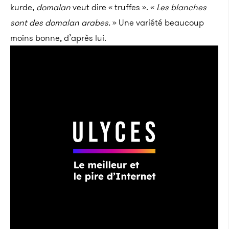
kurde,
domalan
veut dire « truffes ». «
Les blanches
sont des domalan arabes.
» Une variété beaucoup
moins bonne, d’après lui.