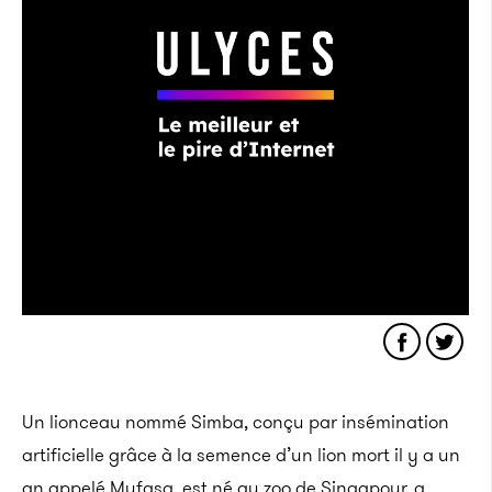
Un lionceau nommé Simba, conçu par insémination
artificielle grâce à la semence d’un lion mort il y a un
an appelé Mufasa, est né au zoo de Singapour, a