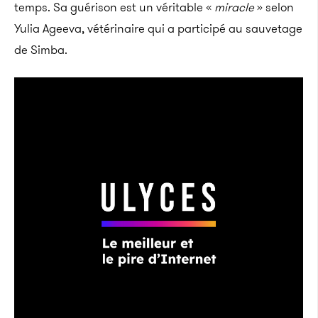
temps. Sa guérison est un véritable «
miracle
» selon
Yulia Ageeva, vétérinaire qui a participé au sauvetage
de Simba.