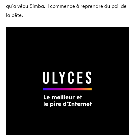
qu’a vécu Simba. Il commence à reprendre du poil de
la bête.