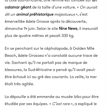
la côté sud-africaine, une femme est tombée sur
un
calamar géant
de la taille d’une voiture. «
On aurait
dit un
animal préhistorique
majestueux
», s’est
émerveillée Adele Grosse après la découverte,
dimanche 14 juin. Selon le site
Nine News
, il mesurait
plus de quatre mètres et pesait 330 kg.
En se penchant sur le céphalopode, à Golden Mile
Beach, Adele Grossea n’a constaté aucune trace de
vie. Sachant qu’il ne portait pas de marque de
blessures, la Sud-Africaine a pensé qu’il avait peut-
être échoué ici au gré des courants. La veille, la mer
était très agitée.
La dépouille a été emmenée au musée Iziko pour être
étudiée par ses équipes. «
C’est rare
», a expliqué le