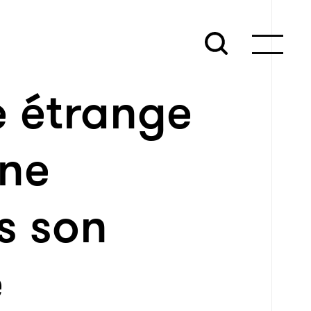
e étrange
 ne
s son
e