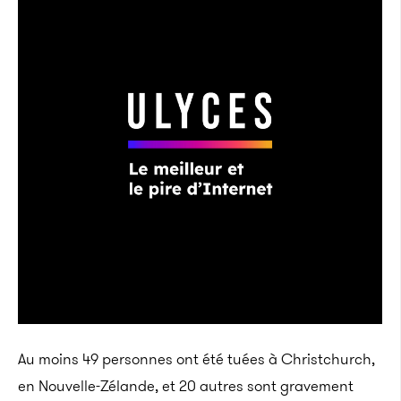
Au moins 49 personnes ont été tuées à Christchurch,
en Nouvelle-Zélande, et 20 autres sont gravement