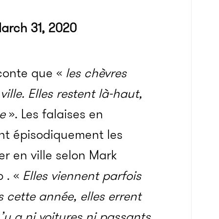
arch 31, 2020
aconte que «
les chèvres
ille. Elles restent là-haut,
ue
». Les falaises en
nt épisodiquement les
r en ville selon Mark
 . «
Elles viennent parfois
cette année, elles errent
n’y a ni voitures ni passants.