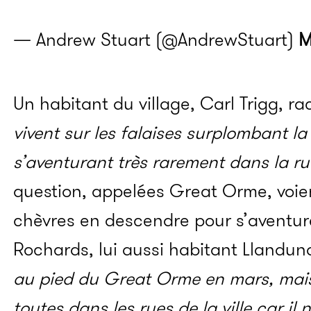
— Andrew Stuart (@AndrewStuart)
M
Un habitant du village, Carl Trigg, r
vivent sur les falaises surplombant la v
s’aventurant très rarement dans la r
question, appelées Great Orme, voie
chèvres en descendre pour s’aventure
Rochards, lui aussi habitant Llanduno
au pied du Great Orme en mars, mais 
toutes dans les rues de la ville car il 