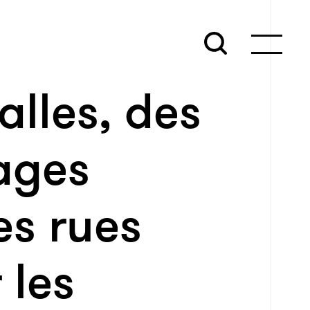
lles, des
ages
es rues
 les