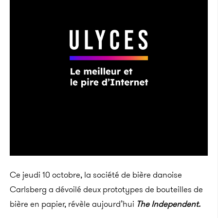
Ce jeudi 10 octobre
, la société de bière danoise
Carlsberg a dévoilé deux prototypes de bouteilles de
bière en papier, révèle aujourd’hui
The Independent.