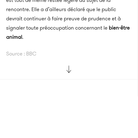
est tout de même restée légère au sujet de la
rencontre. Elle a d’ailleurs déclaré que le public
devrait continuer à faire preuve de prudence et à
signaler toute préoccupation concernant le
bien-être
animal
.
Source : BBC