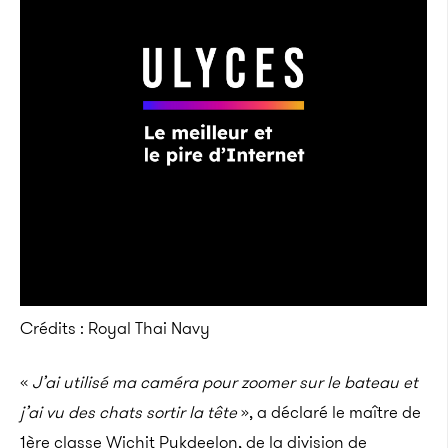
Crédits : Royal Thai Navy
«
J’ai utilisé ma caméra pour zoomer sur le bateau et
j’ai vu des chats sortir la tête
», a déclaré le maître de
1ère classe Wichit Pukdeelon, de la division de