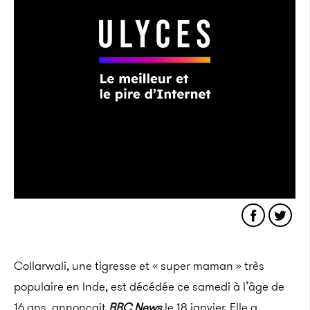
Collarwali, une tigresse et « super maman » très
populaire en Inde, est décédée ce samedi à l’âge de
16 ans, annonçait
BBC News
le 18 janvier. Elle a