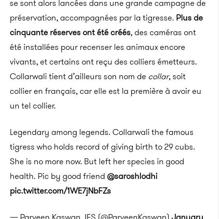
se sont alors lancées dans une grande campagne de
préservation, accompagnées par la tigresse.
Plus de
cinquante réserves ont été créés
, des caméras ont
été installées pour recenser les animaux encore
vivants, et certains ont reçu des colliers émetteurs.
Collarwali tient d’ailleurs son nom de
collar
, soit
collier en français, car elle est la première à avoir eu
un tel collier.
Legendary among legends. Collarwali the famous
tigress who holds record of giving birth to 29 cubs.
She is no more now. But left her species in good
health. Pic by good friend
@saroshlodhi
pic.twitter.com/1WE7jNbFZs
— Parveen Kaswan, IFS (@ParveenKaswan)
January