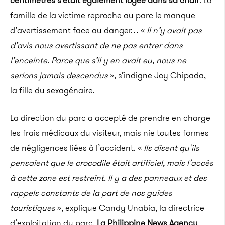
centimètres s’était également logée dans sa chair
.
La
famille de la victime reproche au parc le manque
d’avertissement face au danger…
«
Il n’y avait pas
d’avis nous avertissant de ne pas entrer dans
l’enceinte.
Parce que s’il y en avait eu, nous ne
serions jamais descendus
», s’indigne Joy
Chipada
,
la fille du sexagénaire.
La direction du parc a accepté de prendre en charge
les frais médicaux du visiteur, mais nie toutes
formes
de négligences liées à l’accident.
«
Ils disent qu’ils
pensaient que le crocodile était artificiel, mais l’accès
à cette zone est restreint.
Il y a des panneaux et des
rappels constants de la part de nos guides
touristiques
», explique Candy
Unabia
, la directrice
d’exploitation du parc.
La Philippine News Agency