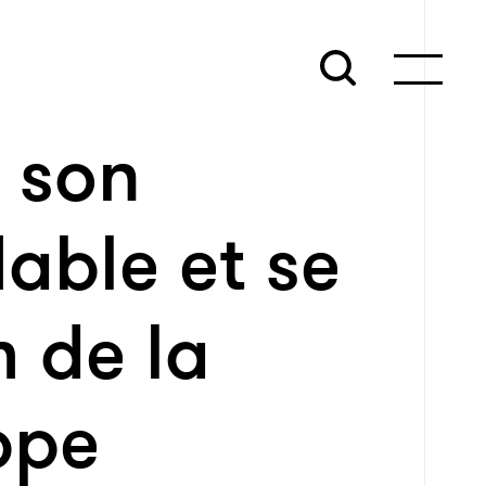
r son
able et se
m de la
ppe