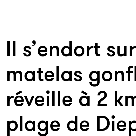
Il s’endort su
matelas gonfl
réveille à 2 k
plage de Die