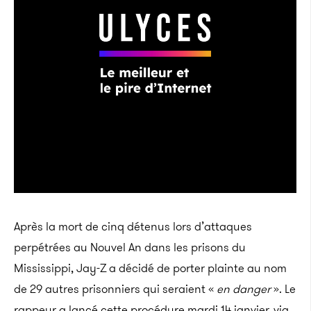
Après la mort de cinq détenus lors d’attaques
perpétrées au Nouvel An dans les prisons du
Mississippi, Jay-Z a décidé de porter plainte au nom
de 29 autres prisonniers qui seraient «
en danger
». Le
rappeur a lancé cette procédure mardi 14 janvier, via