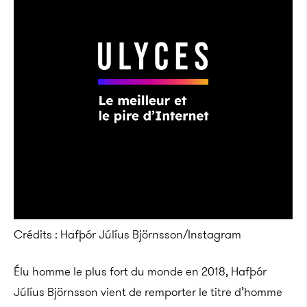
Crédits : Hafþór Júlíus Björnsson/Instagram
Élu homme le plus fort du monde en 2018, Hafþór
Júlíus Björnsson vient de remporter le titre d’homme