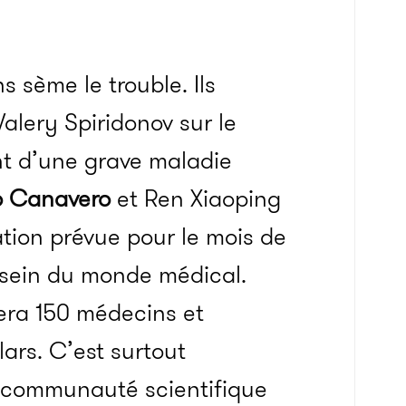
s sème le trouble. Ils
Valery Spiridonov sur le
int d’une grave maladie
o Canavero
et Ren Xiaoping
ation prévue pour le mois de
 sein du monde médical.
sera 150 médecins et
llars. C’est surtout
a communauté scientifique