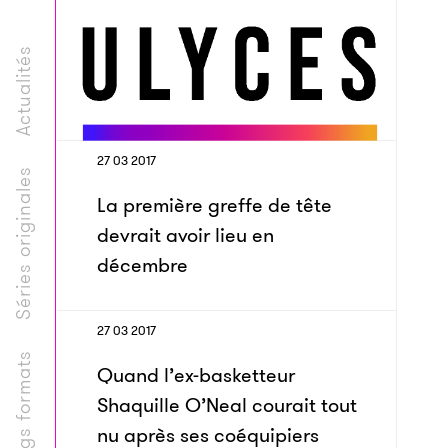
Actualités
27 03 2017
Séries originales
La première greffe de tête
devrait avoir lieu en
décembre
27 03 2017
Longs formats
Quand l’ex-basketteur
Shaquille O’Neal courait tout
nu après ses coéquipiers