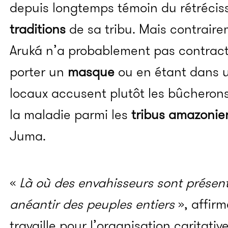
depuis longtemps témoin du rétréci
traditions
de sa tribu. Mais contraire
Aruká n’a probablement pas contract
porter un
masque
ou en étant dans un
locaux accusent plutôt les bûcherons
la maladie parmi les
tribus amazonie
Juma.
«
Là où des envahisseurs sont présent
anéantir des peuples entiers
», affir
travaille pour l’organisation caritati