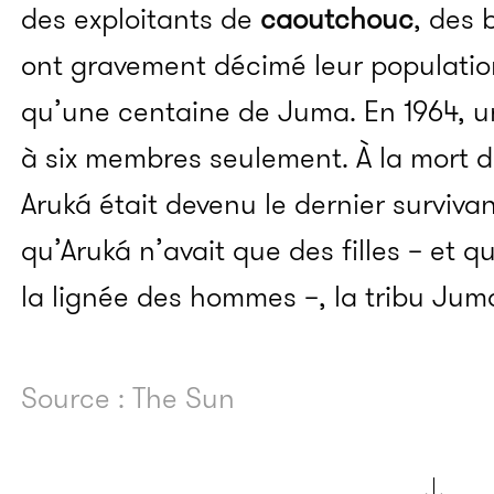
des exploitants de
caoutchouc
, des 
ont gravement décimé leur population.
qu’une centaine de Juma. En 1964, u
à six membres seulement. À la mort d
Aruká était devenu le dernier surviva
qu’Aruká n’avait que des filles – et q
la lignée des hommes –, la tribu Juma
Source : The Sun