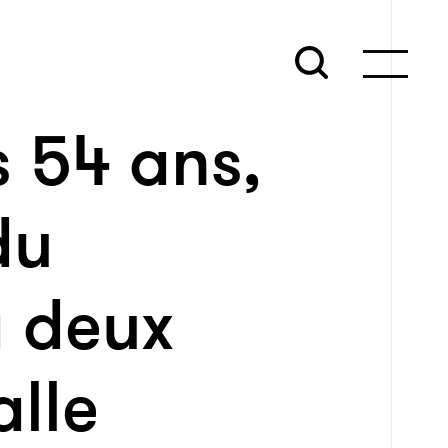
 54 ans,
du
à deux
alle